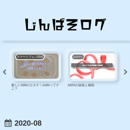
スマートフォン関係
自作PC
新しいSIMのカタチ！eSIMってナ
SATAの規格と種類
【レ
ニ？
利！A
2020-08